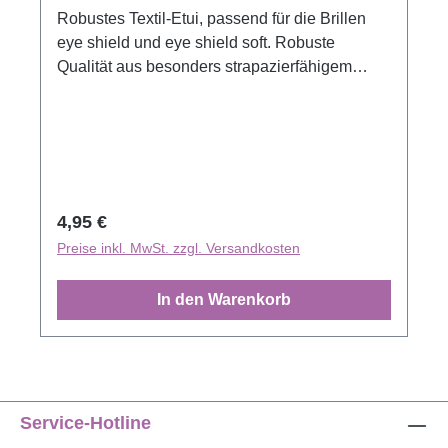
Robustes Textil-Etui, passend für die Brillen
eye shield und eye shield soft. Robuste
Qualität aus besonders strapazierfähigem
Gewebe. Mit Reißverschluss und
Karabinerhaken. Innenfutter aus Samt.
Regulärer Preis:
4,95 €
Preise inkl. MwSt. zzgl. Versandkosten
In den Warenkorb
Service-Hotline