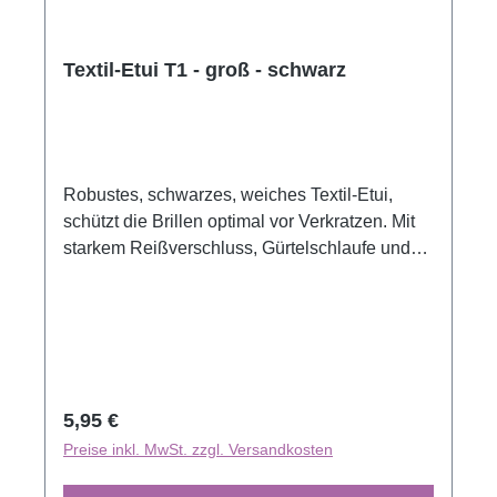
Textil-Etui T1 - groß - schwarz
Robustes, schwarzes, weiches Textil-Etui,
schützt die Brillen optimal vor Verkratzen. Mit
starkem Reißverschluss, Gürtelschlaufe und
Karabinerhaken. Passend für alle
angebotenen Brillen.
Regulärer Preis:
5,95 €
Preise inkl. MwSt. zzgl. Versandkosten