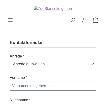
Zum Hauptinhalt springen
Ware
Kontaktformular
Anrede
*
Vorname
*
Nachname
*